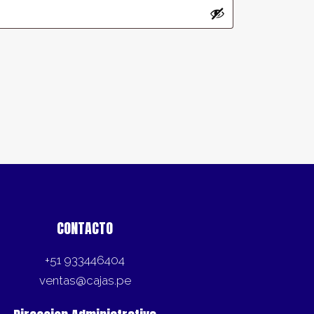
CONTACTO
+51 933446404
ventas@cajas.pe